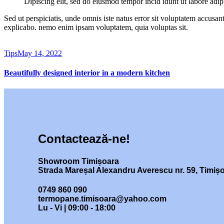
Dipiscing elit, sed do eiusmod tempor incid idunt ut labore adip
Sed ut perspiciatis, unde omnis iste natus error sit voluptatem accusan
explicabo. nemo enim ipsam voluptatem, quia voluptas sit.
Tips
May 14, 2022
Beautifully designed interior in a modern kitchen
Contactează-ne!
Showroom Timișoara
Strada Mareșal Alexandru Averescu nr. 59, Timiș
0749 860 090
termopane.timisoara@yahoo.com
Lu - Vi | 09:00 - 18:00