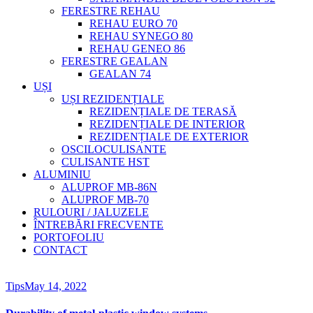
FERESTRE REHAU
REHAU EURO 70
REHAU SYNEGO 80
REHAU GENEO 86
FERESTRE GEALAN
GEALAN 74
UȘI
UȘI REZIDENȚIALE
REZIDENȚIALE DE TERASĂ
REZIDENȚIALE DE INTERIOR
REZIDENȚIALE DE EXTERIOR
OSCILOCULISANTE
CULISANTE HST
ALUMINIU
ALUPROF MB-86N
ALUPROF MB-70
RULOURI / JALUZELE
ÎNTREBĂRI FRECVENTE
PORTOFOLIU
CONTACT
Tips
May 14, 2022