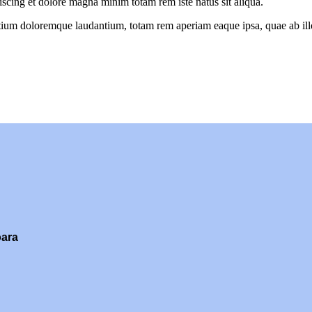
iscing et dolore magna minim totam rem iste natus sit aliqua.
tium doloremque laudantium, totam rem aperiam eaque ipsa, quae ab illo i
oara