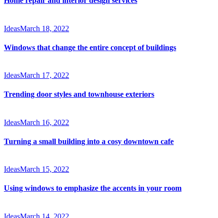
Home repair and interior design services
Ideas
March 18, 2022
Windows that change the entire concept of buildings
Ideas
March 17, 2022
Trending door styles and townhouse exteriors
Ideas
March 16, 2022
Turning a small building into a cosy downtown cafe
Ideas
March 15, 2022
Using windows to emphasize the accents in your room
Ideas
March 14, 2022