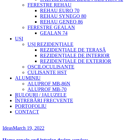
FERESTRE REHAU
REHAU EURO 70
REHAU SYNEGO 80
REHAU GENEO 86
FERESTRE GEALAN
GEALAN 74
UȘI
UȘI REZIDENȚIALE
REZIDENȚIALE DE TERASĂ
REZIDENȚIALE DE INTERIOR
REZIDENȚIALE DE EXTERIOR
OSCILOCULISANTE
CULISANTE HST
ALUMINIU
ALUPROF MB-86N
ALUPROF MB-70
RULOURI / JALUZELE
ÎNTREBĂRI FRECVENTE
PORTOFOLIU
CONTACT
Ideas
March 19, 2022