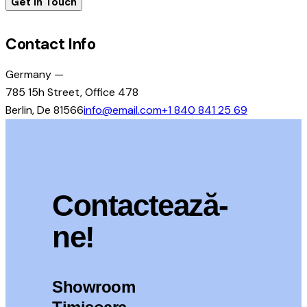
Contact Info
Germany —
785 15h Street, Office 478
Berlin, De 81566
info@email.com
+1 840 841 25 69
Contactează-
ne!
Showroom