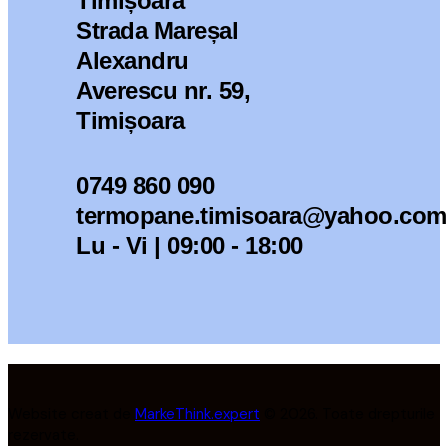
Timișoara
Strada Mareșal
Alexandru
Averescu nr. 59,
Timișoara
0749 860 090
termopane.timisoara@yahoo.com
Lu - Vi | 09:00 - 18:00
Website creat de
MarkeThink.expert
© 2026. Toate drepturile
rezervate.