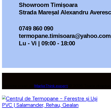
Showroom Timișoara
Strada Mareșal Alexandru Averescu
0749 860 090
termopane.timisoara@yahoo.com
Lu - Vi | 09:00 - 18:00
Website creat de
MarkeThink.expert
© 2026. Toate drepturil