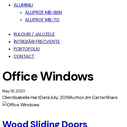
ALUMINIU
ALUPROF MB-86N
ALUPROF MB-70
RULOURI / JALUZELE
ÎNTREBĂRI FRECVENTE
PORTOFOLIU
CONTACT
Office Windows
May 19, 2020
Client
Isabella Hart
Date
July, 2019
Author
Jim Carter
Share
Wood Sliding Doors